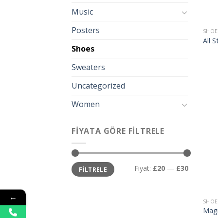
Music
Posters
SHOE
All 
Shoes
Sweaters
Uncategorized
Women
FIYATA GÖRE FILTRELE
En
En
Fiyat:
£20
—
£30
FILTRELE
düşük
yüksek
fiyat
fiyat
←
SHOE
Magn