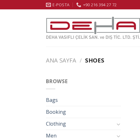
Skip
E-POSTA
+90 216 394 27 72
to
content
ANA SAYFA
/
SHOES
BROWSE
Bags
Booking
Clothing
Men