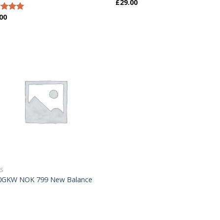
£
29.00
00
erinden
oy aldı
S
0GKW NOK 799 New Balance