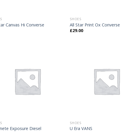
S
SHOES
Star Canvas Hi Converse
All Star Print Ox Converse
£
29.00
S
SHOES
ete Exposure Diesel
U Era VANS