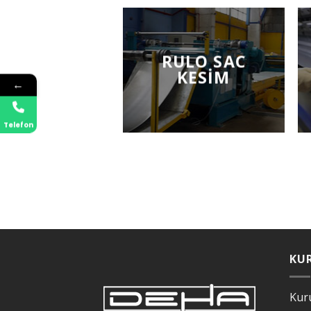
RULO SAC
KESIM
←
Telefon
KU
Kur