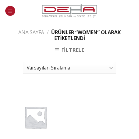
Skip
to
content
ANA SAYFA
/
ÜRÜNLER “WOMEN” OLARAK
ETIKETLENDI
FILTRELE