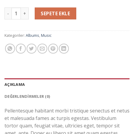
Woo Album #4 adet
SEPETE EKLE
Kategoriler:
Albums
,
Music
AÇIKLAMA
DEĞERLENDIRMELER (0)
Pellentesque habitant morbi tristique senectus et netus
et malesuada fames ac turpis egestas. Vestibulum
tortor quam, feugiat vitae, ultricies eget, tempor sit
amet, ante. Donec eu libero sit amet quam egestas